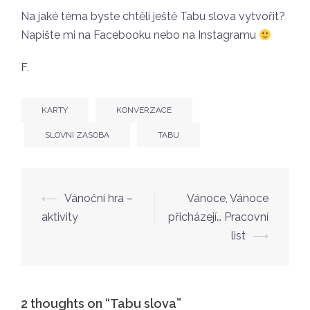
Na jaké téma byste chtěli ještě Tabu slova vytvořit?
Napište mi na Facebooku nebo na Instagramu
F.
KARTY
KONVERZACE
SLOVNI ZASOBA
TABU
⟵
Vánoční hra –
Vánoce, Vánoce
Post
aktivity
přicházejí… Pracovní
navigation
list
⟶
2 thoughts on “
Tabu slova
”