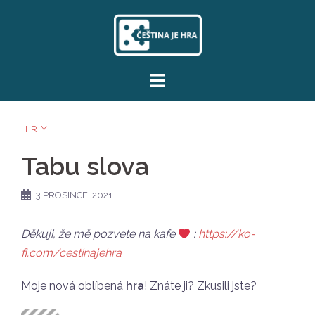
Skip
to
content
HRY
Tabu slova
3 PROSINCE, 2021
Děkuji, že mě pozvete na kafe
:
https://ko-
fi.com/cestinajehra
Moje nová oblíbená
hra
! Znáte ji? Zkusili jste?