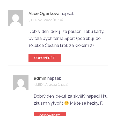
Alice Ogarkova
napsal:
3 LEDNA, 2022 (10:10)
Dobrý den, děkuji za parádní Tabu karty.
Uvítala bych téma Sport (potřebuji do
10.lekce Čeština krok za krokem 2)
ODPOVĚDĚT
admin
napsal:
5 LEDNA, 2022 (21:04)
Dobrý den, děkuji za skvělý nápad! Hru
zkusím vytvořit
Mějte se hezky, F.
ODPOVĚDĚT