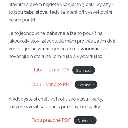
hlavním slovem najdete však ještě 3 další výrazy –
to jsou
tabu
slova
, tedy ta, která při vysvětlování
nesmí použít.
Je to jednoduché, zábavné a lze to použít na
jakoukoliv sloví zásobu. Já mám pro vás zatím dvě
verze – jednu
zimní
a jednu přímo
vánoční
. Tak
neváhejte a stahujte, laminujte a vysvětlujte:)
Tabu – Zima PDF
Stáhnout
Tabu – Vánoce PDF
Stáhnout
A kdybyste si chtěli vytvořit své vlastní karty,
můžete využít šablonu s prázdnými okýnky:
Tabu prázdné PDF
Stáhnout