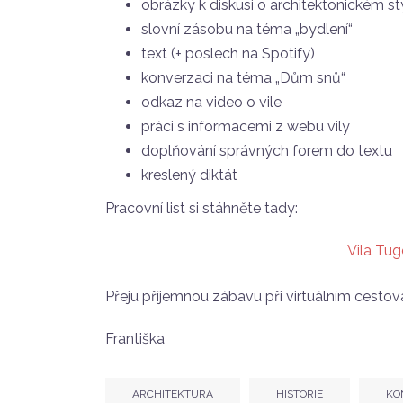
obrázky k diskusi o architektonickém s
slovní zásobu na téma „bydlení“
text (+ poslech na Spotify)
konverzaci na téma „Dům snů“
odkaz na video o vile
práci s informacemi z webu vily
doplňování správných forem do textu
kreslený diktát
Pracovní list si stáhněte tady:
Vila Tu
Přeju příjemnou zábavu při virtuálním cestov
Františka
ARCHITEKTURA
HISTORIE
KO