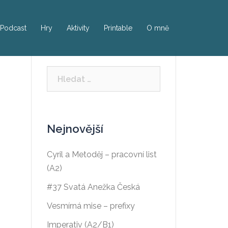
Podcast
Hry
Aktivity
Printable
O mně
Vyhledávání
Nejnovější
Cyril a Metoděj – pracovní list
(A2)
#37 Svatá Anežka Česká
Vesmírná mise – prefixy
Imperativ (A2/B1)