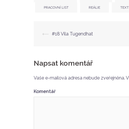
PRACOVNÍ LIST
REÁLIE
TEXT
⟵
#18 Vila Tugendhat
Post
navigation
Napsat komentář
Vaše e-mailová adresa nebude zveřejněna.
V
Komentář