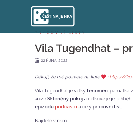
Skip
to
content
PRACOVNÍ LISTY
Vila Tugendhat – pr
22 ŘÍJNA, 2022
Děkuji, že mě pozvete na kafe
:
https://ko
Vila Tugendhat je velký
fenomén
, památka z
knize
Skleněný pokoj
a celkově je její příbě
epizodu
podcastu
a celý
pracovní list
.
Najdete v něm: