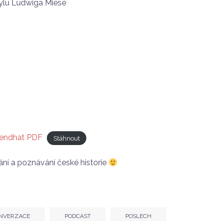
tylu Ludwiga Miese
gendhat PDF
Stáhnout
ání a poznávání české historie
NVERZACE
PODCAST
POSLECH