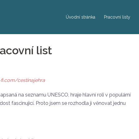
Úvodní stránka
Pracovní listy
acovní list
-fi.com/cestinajehra
apsaná na seznamu UNESCO, hraje hlavní roli v populární
h dost fascinující. Proto jsem se rozhodla jí věnovat jednu